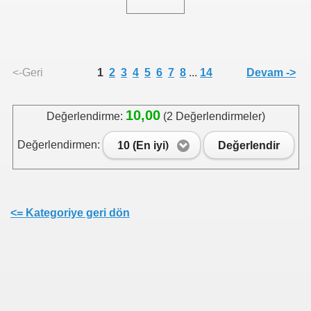
<-Geri
1
2
3
4
5
6
7
8
...
14
Devam ->
10,00
Değerlendirme:
(2 Değerlendirmeler)
Değerlendirmen:
10 (En iyi)
Değerlendir
<= Kategoriye geri dön